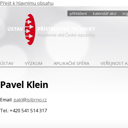
Přejít k hlavnímu obsahu
přihlášení
kalendář akcí
org
ÚSTAV
VÝZKUM
APLIKAČNÍ SFÉRA
VEŘEJNOST A
Pavel Klein
Email:
pakl@isibrno.cz
Tel.: +420 541 514 317