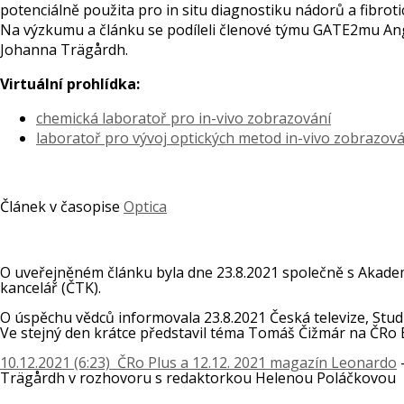
potenciálně použita pro in situ diagnostiku nádorů a fibroti
Na výzkumu a článku se podíleli členové týmu GATE2mu Ang
Johanna Trägårdh.
Virtuální prohlídka:
chemická laboratoř pro in-vivo zobrazování
laboratoř pro vývoj optických metod in-vivo zobrazová
Článek v časopise
Optica
O uveřejněném článku byla dne 23.8.2021 společně s Akade
kancelář (ČTK).
O úspěchu vědců informovala 23.8.2021 Česká televize, Studi
Ve stejný den krátce představil téma Tomáš Čižmár na ČRo 
10.12.2021 (6:23) ČRo Plus a 12.12. 2021 magazín Leonardo
Trägårdh v rozhovoru s redaktorkou Helenou Poláčkovou