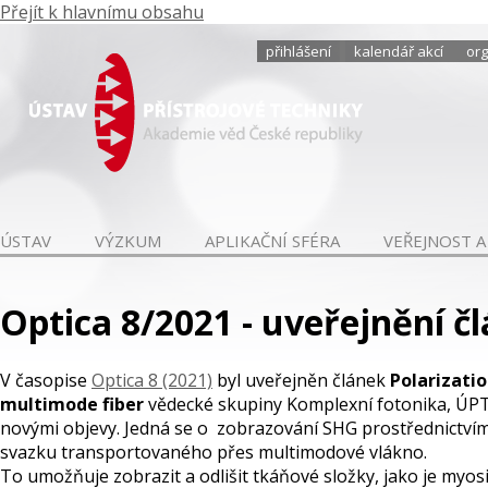
Přejít k hlavnímu obsahu
přihlášení
kalendář akcí
org
ÚSTAV
VÝZKUM
APLIKAČNÍ SFÉRA
VEŘEJNOST A
Optica 8/2021 - uveřejnění č
V časopise
Optica 8 (2021)
byl uveřejněn článek
Polarizati
multimode fiber
vědecké skupiny Komplexní fotonika, ÚPT 
novými objevy. Jedná se o zobrazování SHG prostřednictví
svazku transportovaného přes multimodové vlákno.
To umožňuje zobrazit a odlišit tkáňové složky, jako je myo