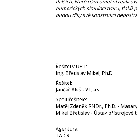
dalších, které nám umožní realizov
numerických simulací tvaru, tlaků 
budou díky své konstrukci nepostra
Řešitel v ÚPT:
Ing. Břetislav Mikel, Ph.D.
Řešitel:
Jančář Aleš - VF, a.s.
Spoluřešitelé:
Matěj Zdeněk RNDr., Ph.D. - Masar
Mikel Břetislav - Ústav přístrojové t
Agentura:
TA ČR