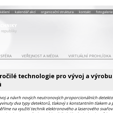
hlášení
kalendář akcí
organizační struktura
kontakt
fotogalerie
 SFÉRA
VEŘEJNOST A MÉDIA
VIRTUÁLNÍ PROHLÍDKA
očilé technologie pro vývoj a výrobu
ů
ývoj a návrh nových neutronových proporcionálních detekt
yvinuty dva typy detektorů, tlakový s konstantním tlakem a
aměříme na využití technik elektronového a laserového svařo