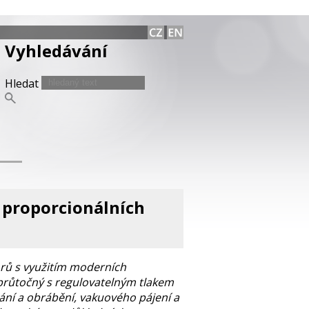
Vyhledávání
Hledat
 proporcionálních
orů s využitím moderních
 průtočný s regulovatelným tlakem
vání a obrábění, vakuového pájení a