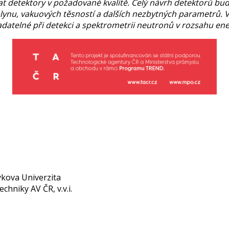
at detektory v požadované kvalitě. Celý návrh detektorů bu
plynu, vakuových těsností a dalších nezbytných parametrů. 
datelné při detekci a spektrometrii neutronů v rozsahu ener
ykova Univerzita
echniky AV ČR, v.v.i.