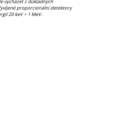
de vycházet z důkladných
Vyvíjené proporcionální detektory
gií 20 keV ÷ 1 MeV.