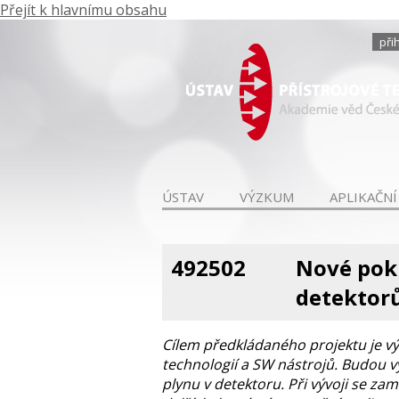
Přejít k hlavnímu obsahu
při
ÚSTAV
VÝZKUM
APLIKAČNÍ
492502
Nové pokr
detektor
Cílem předkládaného projektu je v
technologií a SW nástrojů. Budou v
plynu v detektoru. Při vývoji se z