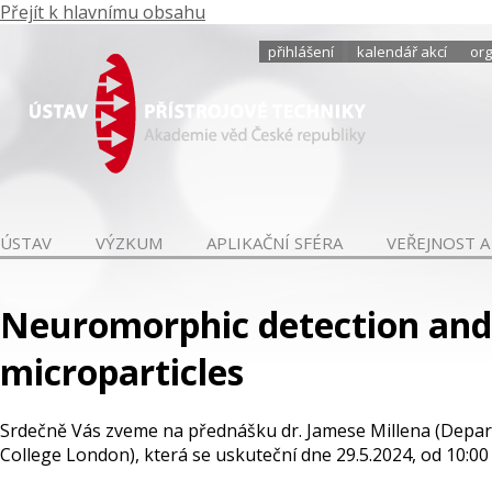
Přejít k hlavnímu obsahu
přihlášení
kalendář akcí
org
ÚSTAV
VÝZKUM
APLIKAČNÍ SFÉRA
VEŘEJNOST A
Neuromorphic detection and c
microparticles
Srdečně Vás zveme na přednášku dr. Jamese Millena (Depart
College London), která se uskuteční dne 29.5.2024, od 10:0