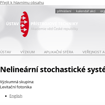
Přejít k hlavnímu obsahu
přihlášení
kalendář akcí
org
ÚSTAV
VÝZKUM
APLIKAČNÍ SFÉRA
VEŘEJNOST A
Nelineární stochastické sys
Výzkumná skupina:
Levitační fotonika
English