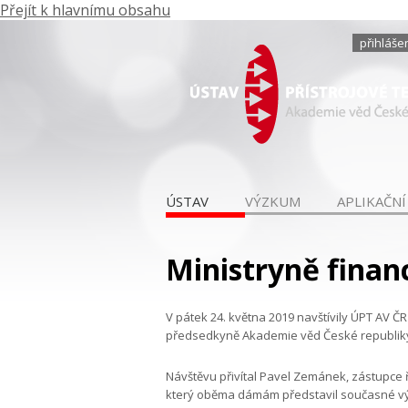
Přejít k hlavnímu obsahu
přihláše
ÚSTAV
VÝZKUM
APLIKAČNÍ
Ministryně financ
V pátek 24. května 2019 navštívily ÚPT AV Č
předsedkyně Akademie věd České republik
Návštěvu přivítal Pavel Zemánek, zástupce 
který oběma dámám představil současné výsl