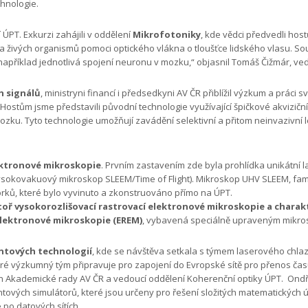
chnologie.
ÚPT. Exkurzi zahájili v oddělení
Mikrofotoniky
, kde vědci předvedli hos
 živých organismů pomoci optického vlákna o tloušťce lidského vlasu. Sou
například jednotlivá spojení neuronu v mozku,“ objasnil Tomáš Čižmár, ve
h signálů
, ministryni financí i předsedkyni AV ČR přiblížil výzkum a práci
Hostům jsme představili původní technologie využívající špičkové akvizič
zku. Tyto technologie umožňují zavádění selektivní a přitom neinvazivn
ektronové mikroskopie
. Prvním zastavením zde byla prohlídka unikátní
sokovakuový mikroskop SLEEM/Time of Flight). Mikroskop UHV SLEEM, famil
orků, které bylo vyvinuto a zkonstruováno přímo na ÚPT.
toř vysokorozlišovací rastrovací elektronové mikroskopie a charak
elektronové mikroskopie (EREM)
, vybavená speciálně upraveným mikr
ntových technologií
, kde se návštěva setkala s týmem laserového chlaze
ré výzkumný tým připravuje pro zapojení do Evropské sítě pro přenos času
en Akademické rady AV ČR a vedoucí oddělení Koherenční optiky ÚPT. Ondře
tových simulátorů, které jsou určeny pro řešení složitých matematických úl
po datových sítích.