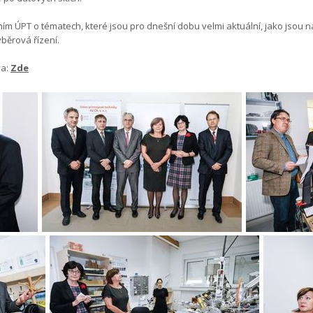
ím ÚPT o tématech, které jsou pro dnešní dobu velmi aktuální, jako jsou 
běrová řízení.
va:
Zde