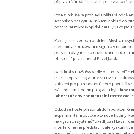
příprava Národní strategie pro kvantové te
Poté si návštěva prohlédla některá oddělení 
endoskop poskytuje unikátní pohled do nitra
pozorovat mikroskopické detaily, jako jsou 
Pavel Jurák, vedoucí oddělení
Medicínskýc
měřením a zpracováním signálů v medicíně. 
přesnou diagnostiku onemocnění srdce a mo
efektem,“ poznamenal Pavel Jurák.
Další kroky návštěvy vedly do laboratoří
El
mikroskop SLEEM) a UHV SLEEM/ToF (Ultravy
zařízení pro pozorování čistých povrchů vz
Následujícím bodem programu byla
labora
laboratoř environmentální rastrovací 
Odtud se hosté přesunuli do laboratoří
Kva
experimentálni optické atomové hodiny, kte
navigačních systémů“ uvedl Josef Lazar, čl
interferometrie představil dále výzkum kvan
algoritmů pro vysoce bezpečné komunikace 