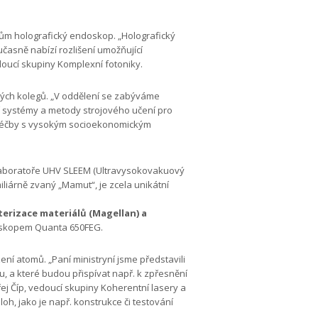
tům holografický endoskop. „Holografický
časně nabízí rozlišení umožňující
doucí skupiny Komplexní fotoniky.
 svých kolegů. „V oddělení se zabýváme
ní systémy a metody strojového učení pro
í léčby s vysokým socioekonomickým
 laboratoře UHV SLEEM (Ultravysokovakuový
iárně zvaný „Mamut“, je zcela unikátní
terizace materiálů (Magellan) a
oskopem Quanta 650FEG.
ní atomů. „Paní ministryní jsme představili
, a které budou přispívat např. k zpřesnění
j Číp, vedoucí skupiny Koherentní lasery a
oh, jako je např. konstrukce či testování