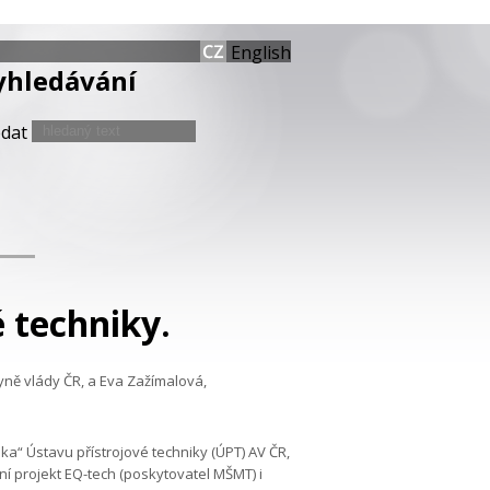
English
yhledávání
edat
é techniky.
yně vlády ČR, a Eva Zažímalová,
a“ Ústavu přístrojové techniky (ÚPT) AV ČR,
 projekt EQ-tech (poskytovatel MŠMT) i