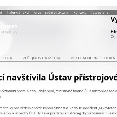
ní
kalendář akcí
organizační struktura
kontakt
fotogalerie
V
Hl
 SFÉRA
VEŘEJNOST A MÉDIA
VIRTUÁLNÍ PROHLÍDKA
í navštívila Ústav přístrojov
R významní hosté Alena Schillerová, ministryně financí ČR a místopředsedk
y.
ředitelky pro vědecko-výzkumnou činnost a vedoucí oddělení „Mikrofotonik
edky a úspěchy ÚPT. Byl také představen strategicky významný investiční