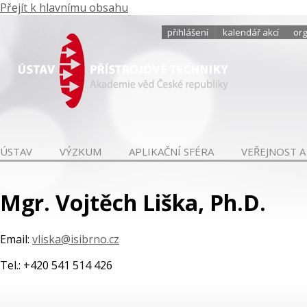
Přejít k hlavnímu obsahu
přihlášení
kalendář akcí
org
ÚSTAV
VÝZKUM
APLIKAČNÍ SFÉRA
VEŘEJNOST A
Mgr. Vojtěch Liška, Ph.D.
Email:
vliska@isibrno.cz
Tel.: +420 541 514 426