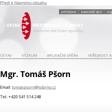
Přejít k hlavnímu obsahu
přihlášení
kalendář akcí
org
ÚSTAV
VÝZKUM
APLIKAČNÍ SFÉRA
VEŘEJNOST A
Mgr. Tomáš Pšorn
Email:
tomaspsorn@isibrno.cz
Tel.: +420 541 514 248