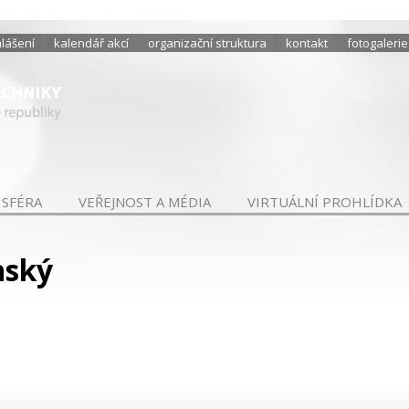
hlášení
kalendář akcí
organizační struktura
kontakt
fotogalerie
 SFÉRA
VEŘEJNOST A MÉDIA
VIRTUÁLNÍ PROHLÍDKA
nský