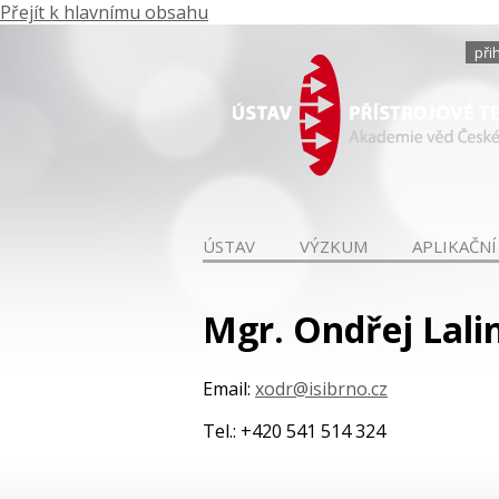
Přejít k hlavnímu obsahu
při
ÚSTAV
VÝZKUM
APLIKAČNÍ
Mgr. Ondřej Lali
Email:
xodr@isibrno.cz
Tel.: +420 541 514 324