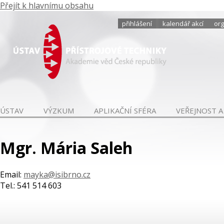
Přejít k hlavnímu obsahu
přihlášení
kalendář akcí
org
ÚSTAV
VÝZKUM
APLIKAČNÍ SFÉRA
VEŘEJNOST A
Mgr. Mária Saleh
Email:
mayka@isibrno.cz
Tel.: 541 514 603