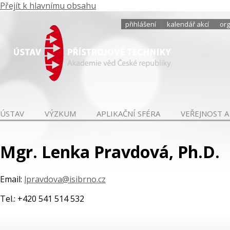
Přejít k hlavnímu obsahu
přihlášení
kalendář akcí
org
ÚSTAV
VÝZKUM
APLIKAČNÍ SFÉRA
VEŘEJNOST A
Mgr. Lenka Pravdová, Ph.D.
Email:
lpravdova@isibrno.cz
Tel.: +420 541 514 532