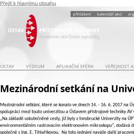
Přejít k hlavnímu obsahu
přihlášení
kalendář akcí
org
ÚSTAV
VÝZKUM
APLIKAČNÍ SFÉRA
VEŘEJNOST A
Mezinárodní setkání na Univ
Mezinárodní setkání, které se konalo ve dnech 14. - 16. 6. 2017 na Ú
spolupráci mezi touto univerzitou a Ústavem přístrojové techniky AV
„Na základě uskutečněné cesty, již byly z Innsbrucké Univerzity na 
environmentálním rastrovacím elektronovém mikroskopu“, dodává dr. V
společně s Ing. E. Tihlaříkovou. Na toto jednání naváže další pracov