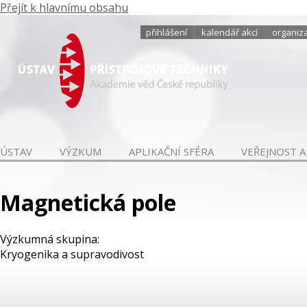
Přejít k hlavnímu obsahu
přihlášení
kalendář akcí
organiza
ÚSTAV
VÝZKUM
APLIKAČNÍ SFÉRA
VEŘEJNOST A
Magnetická pole
Výzkumná skupina:
Kryogenika a supravodivost