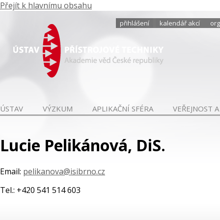
Přejít k hlavnímu obsahu
přihlášení
kalendář akcí
org
ÚSTAV
VÝZKUM
APLIKAČNÍ SFÉRA
VEŘEJNOST A
Lucie Pelikánová, DiS.
Email:
pelikanova@isibrno.cz
Tel.: +420 541 514 603