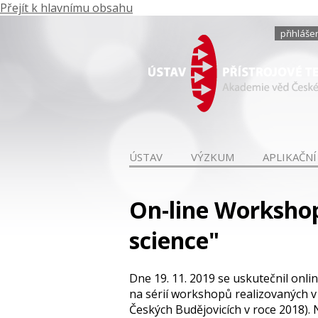
Přejít k hlavnímu obsahu
přihláše
ÚSTAV
VÝZKUM
APLIKAČNÍ
On-line Workshop
science"
Dne 19. 11. 2019 se uskutečnil onl
na sérií workshopů realizovaných 
Českých Budějovicích v roce 2018).