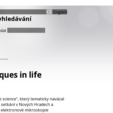
English
yhledávání
edat
ues in life
 science“, který tematicky navázal
 setkání v Nových Hradech a
y elektronové mikroskopie