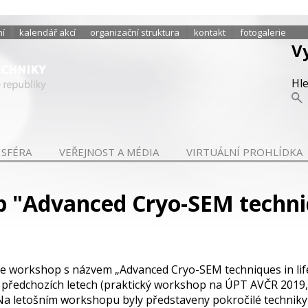
ní
kalendář akcí
organizační struktura
kontakt
fotogalerie
V
Hl
 SFÉRA
VEŘEJNOST A MÉDIA
VIRTUÁLNÍ PROHLÍDKA
 "Advanced Cryo-SEM techniq
ine workshop s názvem „Advanced Cryo-SEM techniques in life
v předchozích letech (praktický workshop na ÚPT AVČR 2019,
 Na letošním workshopu byly představeny pokročilé technik