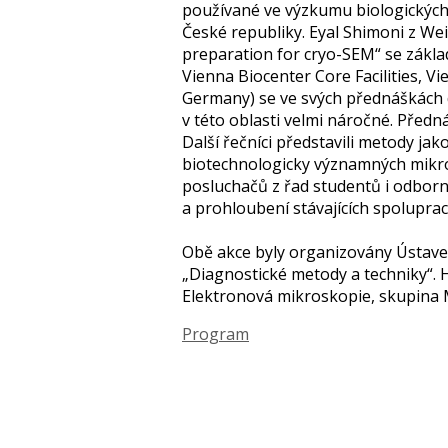
používané ve výzkumu biologických
České republiky. Eyal Shimoni z We
preparation for cryo-SEM“ se zákl
Vienna Biocenter Core Facilities, Vi
Germany) se ve svých přednáškách d
v této oblasti velmi náročné. Předn
Další řečníci představili metody ja
biotechnologicky významných mikroo
posluchačů z řad studentů i odborn
a prohloubení stávajících spoluprac
Obě akce byly organizovány Ústavem 
„Diagnostické metody a techniky“. 
Elektronová mikroskopie, skupina 
Program