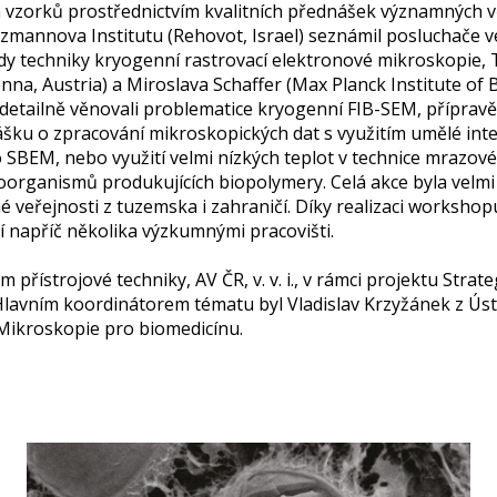
 vzorků prostřednictvím kvalitních přednášek významných vě
izmannova Institutu (Rehovot, Israel) seznámil posluchače 
ady techniky kryogenní rastrovací elektronové mikroskopie
enna, Austria) a Miroslava Schaffer (Max Planck Institute of 
etailně věnovali problematice kryogenní FIB-SEM, přípravě 
ášku o zpracování mikroskopických dat s využitím umělé inte
ko SBEM, nebo využití velmi nízkých teplot v technice mrazov
rganismů produkujících biopolymery. Celá akce byla velmi v
é veřejnosti z tuzemska i zahraničí. Díky realizaci worksho
í napříč několika výzkumnými pracovišti.
přístrojové techniky, AV ČR, v. v. i., v rámci projektu Str
Hlavním koordinátorem tématu byl Vladislav Krzyžánek z Ústa
Mikroskopie pro biomedicínu.