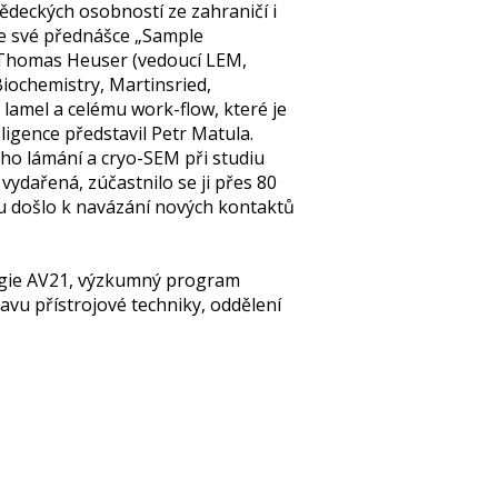
deckých osobností ze zahraničí i
ve své přednášce „Sample
, Thomas Heuser (vedoucí LEM,
Biochemistry, Martinsried,
lamel a celému work-flow, které je
ligence představil Petr Matula.
ého lámání a cryo-SEM při studiu
ydařená, zúčastnilo se ji přes 80
pu došlo k navázání nových kontaktů
ategie AV21, výzkumný program
vu přístrojové techniky, oddělení