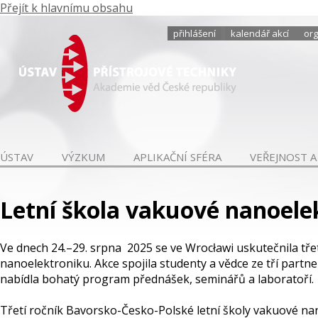
Přejít k hlavnímu obsahu
přihlášení
kalendář akcí
org
ÚSTAV
VÝZKUM
APLIKAČNÍ SFÉRA
VEŘEJNOST A
Letní škola vakuové nanoele
Ve dnech 24.–29. srpna 2025 se ve Wrocławi uskutečnila tř
nanoelektroniku. Akce spojila studenty a vědce ze tří part
nabídla bohatý program přednášek, seminářů a laboratoří.
Třetí ročník Bavorsko-Česko-Polské letní školy vakuové n