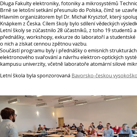
Długa Fakulty elektroniky, fotoniky a mikrosystémů Technic
Brně se letošní setkání přesunulo do Polska, čímž se uzavře
Hlavním organizátorem byl Dr. Michał Krysztof, který spol
Knápkem z Česka. Cílem školy bylo sdílení vědeckých výsle
Letní školy se zúčastnilo 28 účastníků, z toho 19 student
přednášky, workshopy, exkurze do laboratoří a studentské 
o nich a získat cennou zpětnou vazbu.
Součástí programu byly i přednášky o emisních strukturách 
elektronového svařování a návrhu elektron-optických systém
kampusu univerzity, včetně laboratoře atomární silové mi
Letní škola byla sponzorovaná
Bavorsko-českou vysokoško