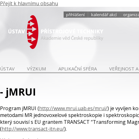
Přejít k hlavnímu obsahu
přihlášení
kalendář akcí
organiza
ÚSTAV
VÝZKUM
APLIKAČNÍ SFÉRA
VEŘEJNOST A
- jMRUI
Program jMRUI (
http://www.mrui.uab.es/mrui/
) je vyvíjen 
metodami MR jednovoxelové spektroskopie i spektroskopic
který souvisí s EU grantem TRANSACT “Transforming Magnet
(
http://www.transact-itn.eu/
).