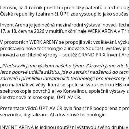
Letošní, již 4. ročník prestižní přehlídky patentů a technolo
České republiky i zahraničí. ÚPT zde vystoupilo jako součá
Invent Arena je jedinečná mezinárodní výstava inovací, tech
17. a 18. června 2026 v multifunkční hale WERK ARENA v Tři
V prostorách WERK ARENY se propojil svět vzdělávání, výzk
představilo nové technologie a inovace. Součástí výstavy je
inovací a udržitelné výroby – soutěž GRAND PRIX Invent Ar
„
Představili jsme výzkum našeho týmu. Zároveň jsme zde by
letos poprvé udělila záštitu. Jde o setkání nadšenců do techn
zároveň i přehlídku inovativních technologií pro investory
"
pro materiálové vědy, která se spolu se svou sestrou Eli
spektroskopie povrchů a Ivo Konvalinou společně výstavy zúč
Elektronové mikroskopie, ÚPT AV ČR.
Prezentace vědců ÚPT AV ČR byla finančně podpořena z pr
senzorika, digitalizace, AI a kvantové technologie.
INVENT ARENA je jedinou soutěžní výstavou svého druhu v 