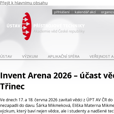
Přejít k hlavnímu obsahu
přihlášení
kalendář akcí
organiza
ÚSTAV
VÝZKUM
APLIKAČNÍ SFÉRA
VEŘEJNOST A
Invent Arena 2026 – účast 
Třinec
Ve dnech 17. a 18. června 2026 zavítali vědci z ÚPT AV ČR d
nezapadli do davu. Šárka Mikmeková, Eliška Materna Mikmek
výzkum, který baví nejen vědce, ale i studenty a nadšené t