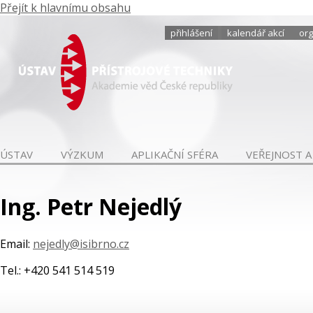
Přejít k hlavnímu obsahu
přihlášení
kalendář akcí
org
ÚSTAV
VÝZKUM
APLIKAČNÍ SFÉRA
VEŘEJNOST A
Ing. Petr Nejedlý
Email:
nejedly@isibrno.cz
Tel.: +420 541 514 519