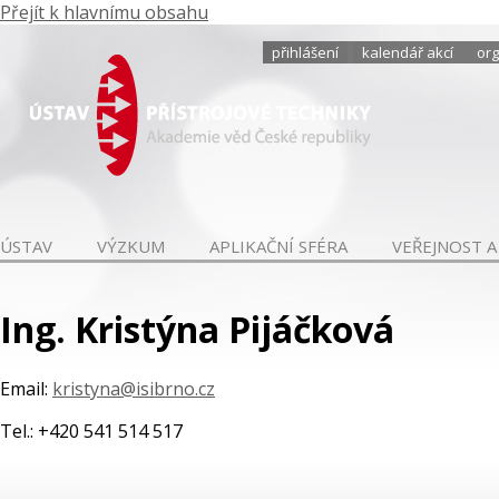
Přejít k hlavnímu obsahu
přihlášení
kalendář akcí
org
ÚSTAV
VÝZKUM
APLIKAČNÍ SFÉRA
VEŘEJNOST A
Ing. Kristýna Pijáčková
Email:
kristyna@isibrno.cz
Tel.: +420 541 514 517