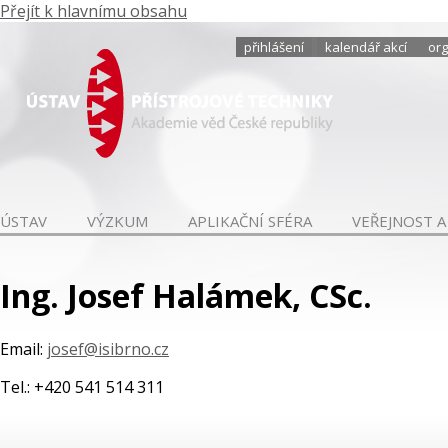
Přejít k hlavnímu obsahu
přihlášení
kalendář akcí
org
ÚSTAV
VÝZKUM
APLIKAČNÍ SFÉRA
VEŘEJNOST A
Ing. Josef Halámek, CSc.
Email:
josef@isibrno.cz
Tel.: +420 541 514 311