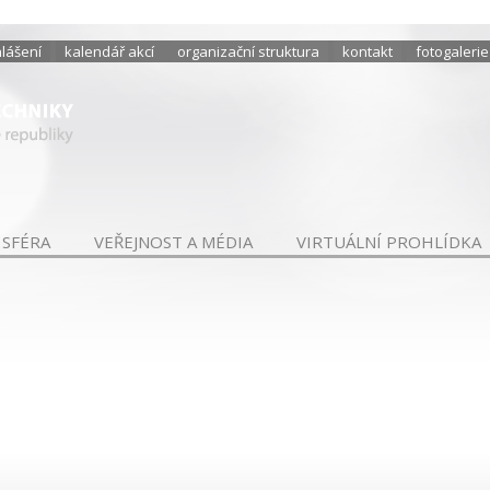
hlášení
kalendář akcí
organizační struktura
kontakt
fotogalerie
 SFÉRA
VEŘEJNOST A MÉDIA
VIRTUÁLNÍ PROHLÍDKA