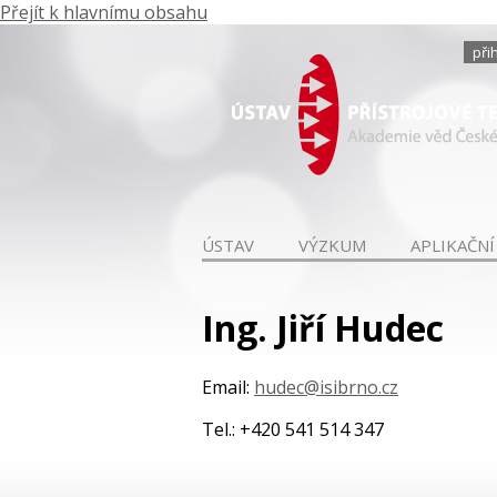
Přejít k hlavnímu obsahu
při
ÚSTAV
VÝZKUM
APLIKAČNÍ
Ing. Jiří Hudec
Email:
hudec@isibrno.cz
Tel.: +420 541 514 347