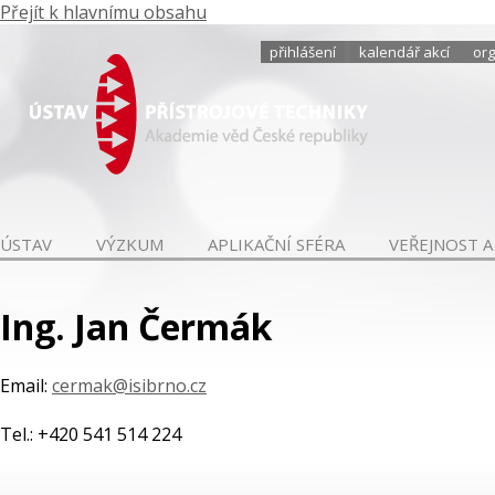
Přejít k hlavnímu obsahu
přihlášení
kalendář akcí
org
ÚSTAV
VÝZKUM
APLIKAČNÍ SFÉRA
VEŘEJNOST A
Ing. Jan Čermák
Email:
cermak@isibrno.cz
Tel.: +420 541 514 224