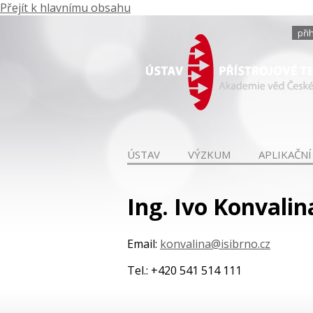
Přejít k hlavnímu obsahu
při
ÚSTAV
VÝZKUM
APLIKAČNÍ
Ing. Ivo Konvalin
Email:
konvalina@isibrno.cz
Tel.: +420 541 514 111