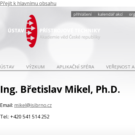
Přejít k hlavnímu obsahu
přihlášení
kalendář akcí
org
ÚSTAV
VÝZKUM
APLIKAČNÍ SFÉRA
VEŘEJNOST A
Ing. Břetislav Mikel, Ph.D.
Email:
mikel@isibrno.cz
Tel.: +420 541 514 252