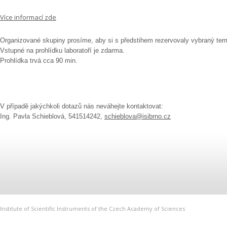
Více informací zde
Organizované skupiny prosíme, aby si s předstihem rezervovaly vybraný ter
Vstupné na prohlídku laboratoří je zdarma.
Prohlídka trvá cca 90 min.
V případě jakýchkoli dotazů nás neváhejte kontaktovat:
Ing. Pavla Schieblová, 541514242,
schieblova@isibrno.cz
Institute of Scientific Instruments of the Czech Academy of Sciences