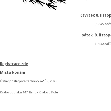
čtvrtek 8. listo
( 17:45 zač
pátek 9. listop
(14:30 zač
Registrace zde
Místo konáni
Ústav přístrojové techniky AV ČR, v. v. i.
Královopolská 147, Brno - Královo Pole