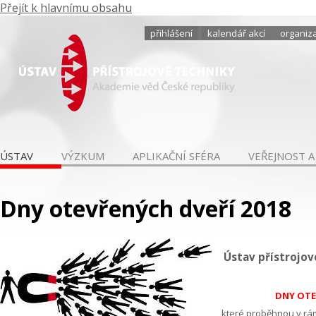
Přejít k hlavnímu obsahu
přihlášení
kalendář akcí
organiza
ÚSTAV
VÝZKUM
APLIKAČNÍ SFÉRA
VEŘEJNOST A
Dny otevřených dveří 2018
Ústav přístrojové
DNY OTE
které proběhnou v rám