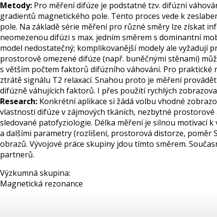
Metody:
Pro měření difúze je podstatné tzv. difúzní váho
gradientů magnetického pole. Tento proces vede k zeslaben
pole. Na základě série měření pro různé směry lze získat i
neomezenou difúzi s max. jedním směrem s dominantní mobi
model nedostatečný; komplikovanější modely ale vyžadují p
prostorově omezené difúze (např. buněčnými stěnami) můž
s větším počtem faktorů difúzního váhování. Pro praktické
ztrátě signálu T2 relaxací. Snahou proto je měření provádě
difúzně váhujících faktorů. I přes použití rychlých zobrazov
Research:
Konkrétní aplikace si žádá volbu vhodné zobrazo
vlastnosti difúze v zájmových tkáních, nezbytné prostorové
sledované patofyziologie. Délka měření je silnou motivací k
a dalšími parametry (rozlišení, prostorová distorze, poměr
obrazů. Vývojové práce skupiny jdou tímto směrem. Součas
partnerů.
Výzkumná skupina:
Magnetická rezonance