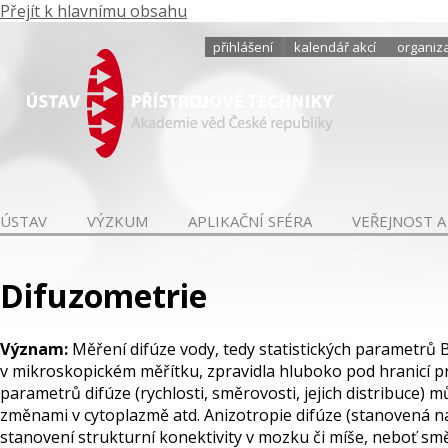
Přejít k hlavnímu obsahu
přihlášení
kalendář akcí
organiza
ÚSTAV
VÝZKUM
APLIKAČNÍ SFÉRA
VEŘEJNOST A
Difuzometrie
Význam:
Měření difúze vody, tedy statistických parametrů
v mikroskopickém měřítku, zpravidla hluboko pod hranicí 
parametrů difúze (rychlosti, směrovosti, jejich distribuce)
změnami v cytoplazmě atd. Anizotropie difúze (stanovená n
stanovení strukturní konektivity v mozku či míše, neboť smě