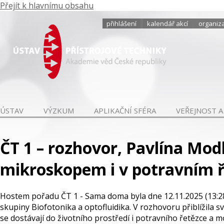
Přejít k hlavnímu obsahu
přihlášení
kalendář akcí
organiza
ÚSTAV
VÝZKUM
APLIKAČNÍ SFÉRA
VEŘEJNOST A
ČT 1 – rozhovor, Pavlína Mod
mikroskopem i v potravním ř
Hostem pořadu ČT 1 - Sama doma byla dne 12.11.2025 (13:2
skupiny Biofotonika a optofluidika. V rozhovoru přiblížila 
se dostávají do životního prostředí i potravního řetězce a m