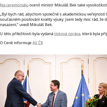
Na ceremoniálu
ocenil ministr Mikuláš Bek také vysokoškol
„Byl bych rád, abychom společně s akademickou veřejností hl
současném posilování kvality výuky. Jsem tedy moc rád, že
nasazení,“ uvedl Mikuláš Bek.
U této příležitosti byla vydaná
tisková zpráva
, která byla při
O Ceně informuje
AV ČR