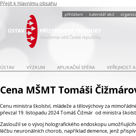
Přejít k hlavnímu obsahu
přihlášení
kalendář akcí
organiza
ÚSTAV
VÝZKUM
APLIKAČNÍ SFÉRA
VEŘEJNOST A
Cena MŠMT Tomáši Čižmáro
Cenu ministra školství, mládeže a tělovýchovy za mimořádné
převzal 19. listopadu 2024 Tomáš Čižmár od ministra školst
Zasloužil se o vývoj holografického endoskopu umožňujícíh
léčbu neuronálních chorob, například demence, jenž přispív