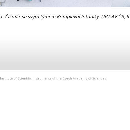
T. Čižmár se svým týmem Komplexní fotoniky, UPT AV ČR, fot
Institute of Scientific Instruments of the Czech Academy of Sciences