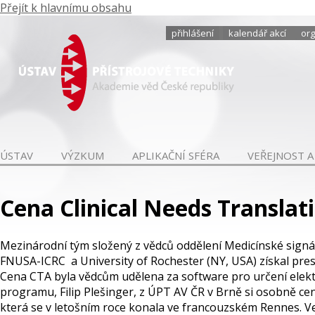
Přejít k hlavnímu obsahu
přihlášení
kalendář akcí
org
ÚSTAV
VÝZKUM
APLIKAČNÍ SFÉRA
VEŘEJNOST A
Cena Clinical Needs Translat
Mezinárodní tým složený z vědců oddělení Medicínské sign
FNUSA-ICRC a University of Rochester (NY, USA) získal prest
Cena CTA byla vědcům udělena za software pro určení elekt
programu, Filip Plešinger, z ÚPT AV ČR v Brně si osobně ce
která se v letošním roce konala ve francouzském Rennes. Ve