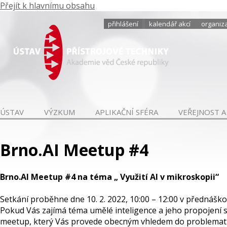
Přejít k hlavnímu obsahu
přihlášení
kalendář akcí
organiza
ÚSTAV
VÝZKUM
APLIKAČNÍ SFÉRA
VEŘEJNOST A
Brno.AI Meetup #4
Brno.AI Meetup #4 na téma „ Využití AI v mikroskopii“
Setkání proběhne dne 10. 2. 2022, 10:00 – 12:00 v přednášk
Pokud Vás zajímá téma umělé inteligence a jeho propojení s m
meetup, který Vás provede obecným vhledem do problemati