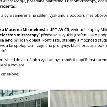
no Microscopy
“, pořádané platformou Brnomicroscopy, dostali
ezentací.
 a byla zaměřena na sdílení výzkumu a podporu mezioboro
iška Materna Mikmeková z ÚPT AV ČR
, vedoucí skupiny Mi
electron microscopy
“ představila využití grafenu jako po
a jeho přínos v oblasti kontrastu, stability a možnosti stud
zvou ke spolupráci – zejména pro týmy, které pracují s pok
orků.
ivní vhled do aktuálních výzkumných směrů napříč institucemi
ení a inovace.
Mikmekové