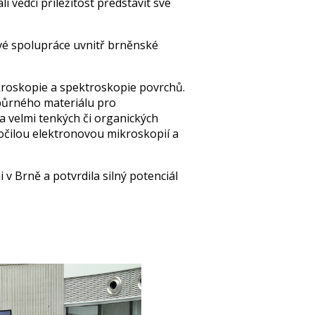
 vědci příležitost představit své
vé spolupráce uvnitř brněnské
kroskopie a spektroskopie povrchů.
dpůrného materiálu pro
ia velmi tenkých či organických
ročilou elektronovou mikroskopií a
 v Brně a potvrdila silný potenciál