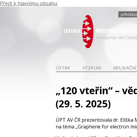
Přejít k hlavnímu obsahu
přihláše
ÚSTAV
VÝZKUM
APLIKAČNÍ
„120 vteřin“ – v
(29. 5. 2025)
ÚPT AV ČR prezentovala dr. Eliška
na téma „Graphene for electron mi