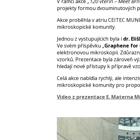
V rámci akce „
120 vteřin – Meet Br
projekty formou dvouminutových pr
Akce proběhla v atriu CEITEC MUNI
mikroskopické komunity.
Jednou z vystupujících byla i
dr. El
Ve svém příspěvku „
Graphene for 
elektronovou mikroskopii. Zdůraznil
vzorků. Prezentace byla zároveň vý
hledají nové přístupy k přípravě vz
Celá akce nabídla rychlý, ale intenz
mikroskopické komunity pro propoj
Video z prezentace E. Materna 