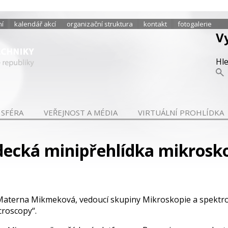
ní
kalendář akcí
organizační struktura
kontakt
fotogalerie
V
Hl
 SFÉRA
VEŘEJNOST A MÉDIA
VIRTUÁLNÍ PROHLÍDKA
ědecká minipřehlídka mikros
 Materna Mikmeková, vedoucí skupiny Mikroskopie a spektr
croscopy“.