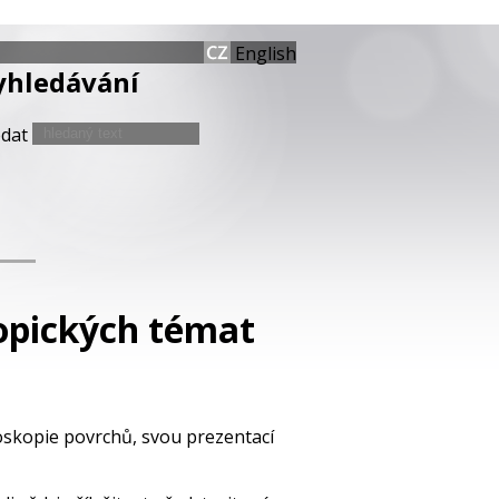
English
yhledávání
edat
kopických témat
oskopie povrchů, svou prezentací