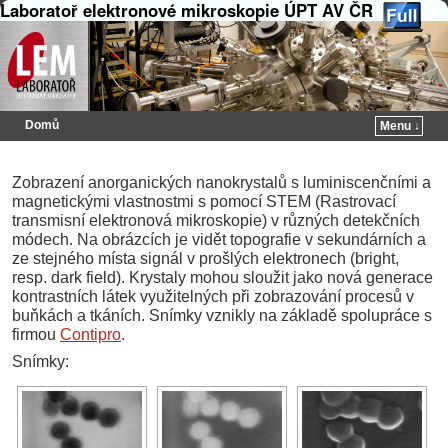
Laboratoř elektronové mikroskopie ÚPT AV ČR
Domů
Menu ↓
Přeskočit na primární obsah
Přeskočit na sekundární obsah
Zobrazení anorganických nanokrystalů s luminiscenčními a
magnetickými vlastnostmi s pomocí STEM (Rastrovací
transmisní elektronová mikroskopie) v různých detekčních
módech. Na obrázcích je vidět topografie v sekundárních a
ze stejného místa signál v prošlých elektronech (bright,
resp. dark field). Krystaly mohou sloužit jako nová generace
kontrastních látek využitelných při zobrazování procesů v
buňkách a tkáních. Snímky vznikly na základě spolupráce s
firmou
Contipro
.
Snímky: