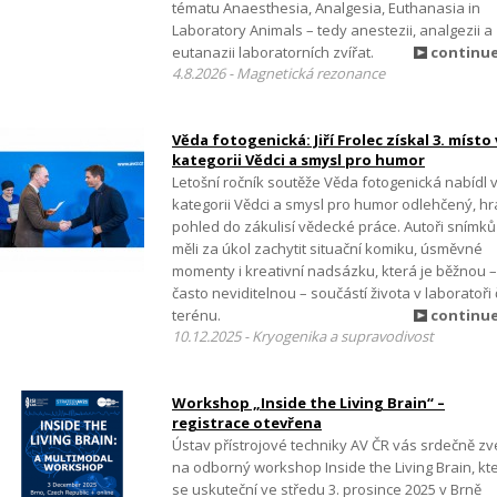
tématu Anaesthesia, Analgesia, Euthanasia in
Laboratory Animals – tedy anestezii, analgezii a
eutanazii laboratorních zvířat.
continu
4.8.2026 - Magnetická rezonance
Věda fotogenická: Jiří Frolec získal 3. místo 
kategorii Vědci a smysl pro humor
Letošní ročník soutěže Věda fotogenická nabídl 
kategorii Vědci a smysl pro humor odlehčený, h
pohled do zákulisí vědecké práce. Autoři snímků
měli za úkol zachytit situační komiku, úsměvné
momenty i kreativní nadsázku, která je běžnou –
často neviditelnou – součástí života v laboratoři č
terénu.
continu
10.12.2025 - Kryogenika a supravodivost
Workshop „Inside the Living Brain“ –
registrace otevřena
Ústav přístrojové techniky AV ČR vás srdečně zv
na odborný workshop Inside the Living Brain, kt
se uskuteční ve středu 3. prosince 2025 v Brně