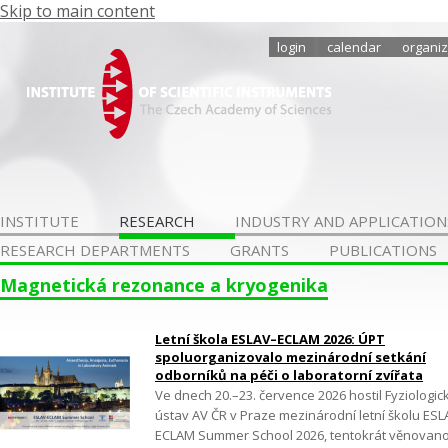
Skip to main content
login
calendar
organiz
INSTITUTE
RESEARCH
INDUSTRY AND APPLICATION
RESEARCH DEPARTMENTS
GRANTS
PUBLICATIONS
Magnetická rezonance a kryogenika
Letní škola ESLAV–ECLAM 2026: ÚPT
spoluorganizovalo mezinárodní setkání
odborníků na péči o laboratorní zvířata
Ve dnech 20.–23. července 2026 hostil Fyziologic
ústav AV ČR v Praze mezinárodní letní školu ES
ECLAM Summer School 2026, tentokrát věnovan