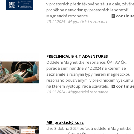
v prostorách přednáškového sálu a dále, závěr
proběhne networking v prostorách laboratoří
Magnetické rezonance.
continu
13.11.2025 - Magnetická rezonance
PRECLINICAL 9,4, T ADVENTURES
Oddělení Magnetické rezonance, ÚPT AV ČR,
pořádá seminář dne 3.12.2024 na kterém se
seznámíte s různými typy měření magnetickou
rezonancí používanými v preklinickém výzkumu
na kterém vystoupí řada uživatelů.
continu
19.11.2024 - Magnetická rezonance
MRI praktický kurz
dne 3.dubna 2024 pořádá oddělení Magnetické