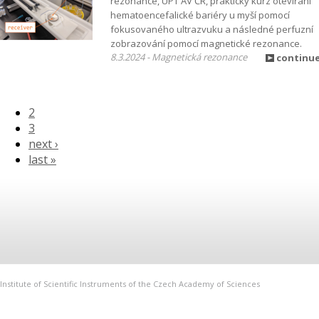
rezonance, ÚPT AV ČR, praktický kurz otevírání
hematoencefalické bariéry u myší pomocí
fokusovaného ultrazvuku a následné perfuzní
zobrazování pomocí magnetické rezonance.
8.3.2024 - Magnetická rezonance
continu
2
3
next ›
last »
Institute of Scientific Instruments of the Czech Academy of Sciences