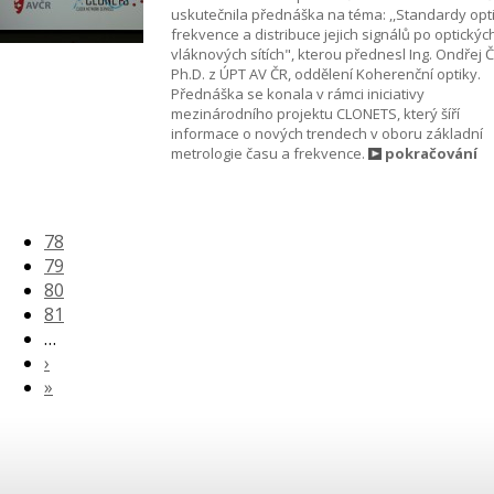
uskutečnila přednáška na téma: ,,Standardy opt
frekvence a distribuce jejich signálů po optickýc
vláknových sítích", kterou přednesl Ing. Ondřej Č
Ph.D. z ÚPT AV ČR, oddělení Koherenční optiky.
Přednáška se konala v rámci iniciativy
mezinárodního projektu CLONETS, který šíří
informace o nových trendech v oboru základní
metrologie času a frekvence.
pokračování
78
79
80
81
…
›
»