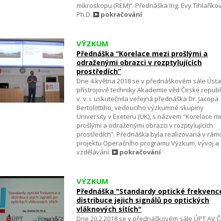
mikroskopu (REM)“. Přednáška Ing. Evy Tihlaříko
Ph.D.
pokračování
VÝZKUM
Přednáška “Korelace mezi prošlými a
odraženými obrazci v rozptylujících
prostředích”
Dne 4.května 2018 se v přednáškovém sále Úst
přístrojové techniky Akademie věd České republ
v. v. i. uskutečnila veřejná přednáška Dr. Jacopa
Bertolottiho, vedoucího výzkumné skupiny
University v Exeteru (UK), s názvem “Korelace m
prošlými a odraženými obrazci v rozptylujících
prostředích”. Přednáška byla realizovaná v rámc
projektu Operačního programu Výzkum, vývoj a
vzdělávání.
pokračování
VÝZKUM
Přednáška "Standardy optické frekvenc
distribuce jejich signálů po optických
vláknových sítích"
Dne 20.2.2018 se v přednáškovém sále ÚPT AV 