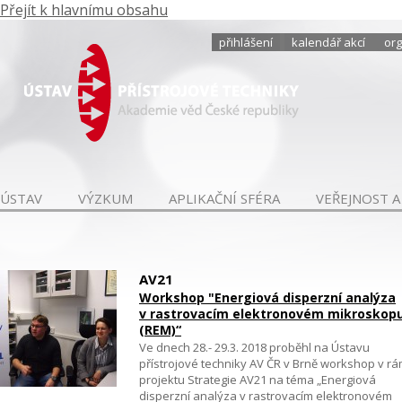
Přejít k hlavnímu obsahu
přihlášení
kalendář akcí
org
ÚSTAV
VÝZKUM
APLIKAČNÍ SFÉRA
VEŘEJNOST A
AV21
Workshop "Energiová disperzní analýza
v rastrovacím elektronovém mikroskop
(REM)“
Ve dnech 28.- 29.3. 2018 proběhl na Ústavu
přístrojové techniky AV ČR v Brně workshop v rá
projektu Strategie AV21 na téma „Energiová
disperzní analýza v rastrovacím elektronovém