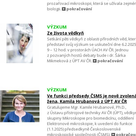
prozařovací mikroskopii, která se užívala zejmé
biologii.
pokračování
VÝZKUM
Ze života vědkyň
Setkání pěti vědkyň z oblasti přírodních věd, kte
představí svůj výzkum se uskuteční dne 6.2.202
9 – 12 hod. v prostorách ÚACH AV ČR. Jednou
z pozvaných hostů debaty bude i dr. Šárka
Mikmeková z ÚPT AV ČR.
pokračování
VÝZKUM
Ve funkci předsedy ČSMS je nově zvolen
žena, Kamila Hrubanová z ÚPT AV ČR
Gratulujeme Mgr. Kamile Hrubanové, Ph.D.,
z Ústavu přístrojové techniky AV ČR (ÚPT), vědky
skupiny Mikroskopie pro biomedicínu, oddělení
Elektronové mikroskopie, k uvedení do funkce
(1.1.2025) předsedkyně Československé
mikroskopické společnosti (ČSMS).
pokračov