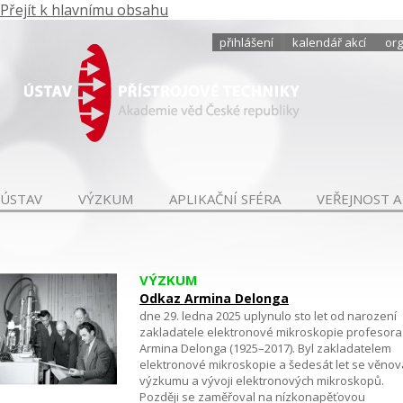
Přejít k hlavnímu obsahu
přihlášení
kalendář akcí
org
ÚSTAV
VÝZKUM
APLIKAČNÍ SFÉRA
VEŘEJNOST A
VÝZKUM
Odkaz Armina Delonga
dne 29. ledna 2025 uplynulo sto let od narození
zakladatele elektronové mikroskopie profesora
Armina Delonga (1925–2017). Byl zakladatelem
elektronové mikroskopie a šedesát let se věnov
výzkumu a vývoji elektronových mikroskopů.
Později se zaměřoval na nízkonapěťovou