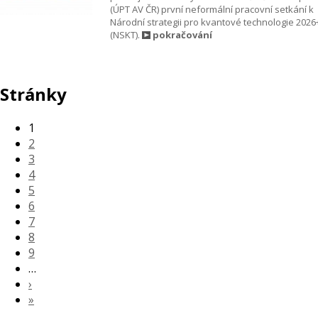
(ÚPT AV ČR) první neformální pracovní setkání k
Národní strategii pro kvantové technologie 2026
(NSKT).
pokračování
Stránky
1
2
3
4
5
6
7
8
9
…
›
»