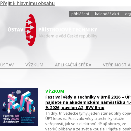
Přejít k hlavnímu obsahu
přihlášení
kalendář akcí
org
ÚSTAV
VÝZKUM
APLIKAČNÍ SFÉRA
VEŘEJNOST A
VÝZKUM
Festival vědy a techniky v Brně 2026 – Ú
najdete na akademickém náměstíčku 4.
9. 2026, pavilon A2, BVV Brno
Tři dny, tři vědecké týmy, jeden stánek plný obje
ÚPT letos na Festivalu vědy a techniky ukáže
veřejnosti, jak se z elektronů dělají obrazy, ze
vzorků příběhy a ze světla kouzla. Přijďte si osa