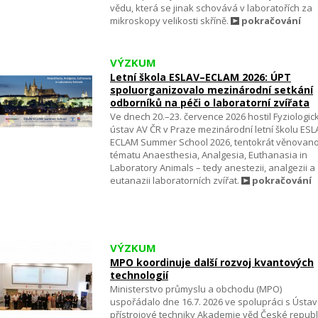
vědu, která se jinak schovává v laboratořích za
mikroskopy velikosti skříně.
pokračování
VÝZKUM
Letní škola ESLAV–ECLAM 2026: ÚPT
spoluorganizovalo mezinárodní setkání
odborníků na péči o laboratorní zvířata
Ve dnech 20.–23. července 2026 hostil Fyziologic
ústav AV ČR v Praze mezinárodní letní školu ES
ECLAM Summer School 2026, tentokrát věnovan
tématu Anaesthesia, Analgesia, Euthanasia in
Laboratory Animals – tedy anestezii, analgezii a
eutanazii laboratorních zvířat.
pokračování
VÝZKUM
MPO koordinuje další rozvoj kvantových
technologií
Ministerstvo průmyslu a obchodu (MPO)
uspořádalo dne 16.7. 2026 ve spolupráci s Ústa
přístrojové techniky Akademie věd České republ